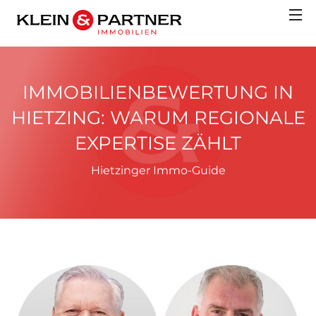
IMMOBILIENBEWERTUNG IN
HIETZING: WARUM REGIONALE
EXPERTISE ZÄHLT
Hietzinger Immo-Guide