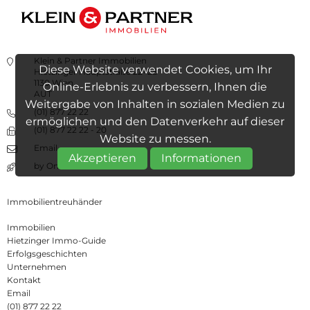
Klein & Partner Immobilien
Diese Website verwendet Cookies, um Ihr
Hietzinger Hauptstraße 22+28
1130 Wien
Online-Erlebnis zu verbessern, Ihnen die
AUT
Weitergabe von Inhalten in sozialen Medien zu
(01) 877 22 22
ermöglichen und den Datenverkehr auf dieser
(01) 877 22 22 - 20
Website zu messen.
Email
Akzeptieren
Informationen
by Online Raketen
Immobilientreuhänder
Immobilien
Hietzinger Immo-Guide
Erfolgsgeschichten
Unternehmen
Kontakt
Email
(01) 877 22 22