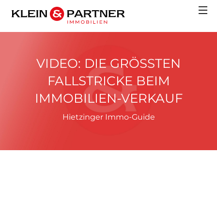
VIDEO: DIE GRÖSSTEN F
ALLSTRICKE BEIM I
MMOBILIEN-VERKAUF
Hietzinger Immo-Guide