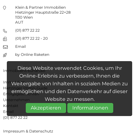
Klein & Partner Immobilien
Hietzinger Hauptstraße 22+28
1130 Wien
AUT
(01) 877 22 22
(01) 877 22 22 - 20
Email
by Online Raketen
Diese Website verwendet Cookies, um Ihr
Immobilientreuhänder
Online-Erlebnis zu verbessern, Ihnen die
Immobilien
Weitergabe von Inhalten in sozialen Medien zu
Hietzinger Immo-Guide
ermöglichen und den Datenverkehr auf dieser
Erfolgsgeschichten
Website zu messen.
Unternehmen
Kontakt
Akzeptieren
Informationen
Email
(01) 877 22 22
Impressum & Datenschutz